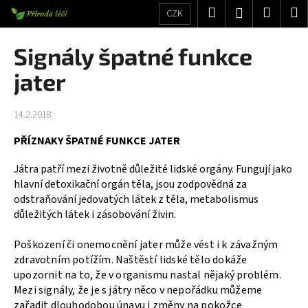
K
Přejít
Hledat
Nákup
M
Přihlášení
CZK
na
o
obsah
Zpět
Zpět
košík
š
Signály špatné funkce
í
C
jater
k
o
p
14.2.2018
o
PŘÍZNAKY ŠPATNÉ FUNKCE JATER
t
ř
Játra patří mezi životně důležité lidské orgány. Fungují jako
e
hlavní detoxikační orgán těla, jsou zodpovědná za
b
odstraňování jedovatých látek z těla, metabolismus
důležitých látek i zásobování živin.
u
j
Poškození či onemocnění jater může vést i k závažným
e
zdravotním potížím. Naštěstí lidské tělo dokáže
t
upozornit na to, že v organismu nastal nějaký problém.
e
Mezi signály, že je s játry něco v nepořádku můžeme
zařadit dlouhodobou únavu i změny na pokožce
n