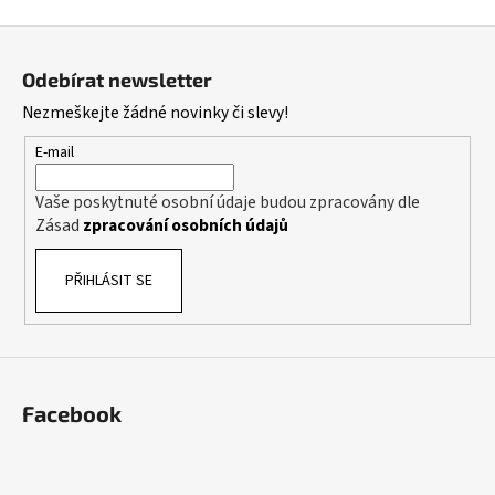
Z
á
Odebírat newsletter
p
Nezmeškejte žádné novinky či slevy!
a
t
E-mail
í
Vaše poskytnuté osobní údaje budou zpracovány dle
Zásad
zpracování osobních údajů
PŘIHLÁSIT SE
Facebook