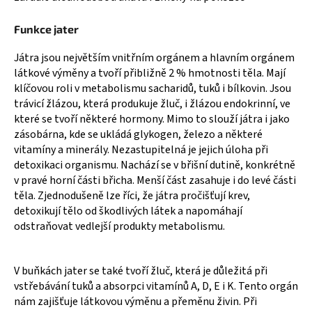
a
Funkce jater
j
í
Játra jsou největším vnitřním orgánem a hlavním orgánem
t
látkové výměny a tvoří přibližně 2 % hmotnosti těla. Mají
?
klíčovou roli v metabolismu sacharidů, tuků i bílkovin. Jsou
trávicí žlázou, která produkuje žluč, i žlázou endokrinní, ve
které se tvoří některé hormony. Mimo to slouží játra i jako
zásobárna, kde se ukládá glykogen, železo a některé
vitamíny a minerály. Nezastupitelná je jejich úloha při
HLEDAT
detoxikaci organismu. Nachází se v břišní dutině, konkrétně
v pravé horní části břicha. Menší část zasahuje i do levé části
těla. Zjednodušeně lze říci, že játra pročišťují krev,
detoxikují tělo od škodlivých látek a napomáhají
D
odstraňovat vedlejší produkty metabolismu.
o
p
o
V buňkách jater se také tvoří žluč, která je důležitá při
r
vstřebávání tuků a absorpci vitamínů A, D, E i K. Tento orgán
u
nám zajišťuje látkovou výměnu a přeměnu živin. Při