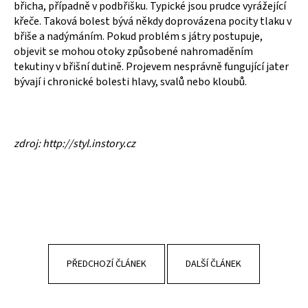
břicha, případně v podbřišku. Typické jsou prudce vyrážející
křeče. Taková bolest bývá někdy doprovázena pocity tlaku v
břiše a nadýmáním. Pokud problém s játry postupuje,
objevit se mohou otoky způsobené nahromaděním
tekutiny v břišní dutině. Projevem nesprávně fungující jater
bývají i chronické bolesti hlavy, svalů nebo kloubů.
zdroj: http://styl.instory.cz
PŘEDCHOZÍ ČLÁNEK
DALŠÍ ČLÁNEK