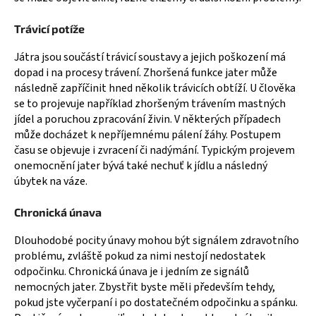
Trávicí potíže
Játra jsou součástí trávicí soustavy a jejich poškození má
dopad i na procesy trávení. Zhoršená funkce jater může
následně zapříčinit hned několik trávicích obtíží. U člověka
se to projevuje například zhoršeným trávením mastných
jídel a poruchou zpracování živin. V některých případech
může docházet k nepříjemnému pálení žáhy. Postupem
času se objevuje i zvracení či nadýmání. Typickým projevem
onemocnění jater bývá také nechuť k jídlu a následný
úbytek na váze.
Chronická únava
Dlouhodobé pocity únavy mohou být signálem zdravotního
problému, zvláště pokud za nimi nestojí nedostatek
odpočinku. Chronická únava je i jedním ze signálů
nemocných jater. Zbystřit byste měli především tehdy,
pokud jste vyčerpaní i po dostatečném odpočinku a spánku.