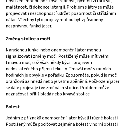
Postižení mohou pociťovat slabost, rychlou ztrátu sil,
malátnost, či dokonce letargii. Problém s játry se může
projevovat i neschopností udržet pozornost či střídáním
nálad. Všechny tyto projevy mohou být způsobeny
nesprávnou funkcí jater.
Změny stolice a moči
Narušenou funkci nebo onemocnění jater mohou
signalizovat i změny moči. Postižený může mít velmi
tmavou moč, což však někdy bývá i projevem
nedostatečného příjmu tekutin. Tmavší moč v ranních
hodinách je obvykle v pořádku. Zpozorněte, pokud je moč
oranžová až hnědá nebo je velmi zpěněná. Poškození jater
se dále projevuje i ve změnách stolice. Problém může
naznačovat příliš bledá nebo krvavá stolice.
Bolest
Jedním z příznaků onemocnění jater bývají i různé bolesti.
Postižený může pociťovat zejména bolest v horní oblasti