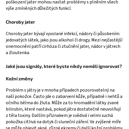
č
poškození jater mohou nastat problémy s plněním všech
u
výše zmíněných důležitých funkcí.
j
e
Choroby jater
m
e
Choroby jater bývají vyvolané infekcí, nádory či působením
jedovatých látek, jako jsou alkohol či drogy. Mezi nejčastější
onemocnění patří cirhóza či ztučnění jater, nádor v játrech
a žloutenka.
Jaké jsou signály, které byste nikdy neměli ignorovat?
Kožní změny
Problém s játry je v mnoha případech pozorovatelný na
naší pokožce. Často jde o zabarvení kůže, případně i nehtů a
očního bělma do žluta. Může za to hromadění látky zvané
bilirubin, které nastává, pokud játra dostatečně neuvolňují
z těla toxiny. Dalším příznakem je svědivá i velmi suchá
pokožka citlivá na dotyk či sluneční záření. Ve zvýšené míře
se může objevit akné, různé ekzemy či další kožní problémy.