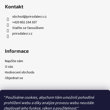
Kontakt
obchod
@
prirodaleci.cz
+420 602 164 307
Staňte se fanouškem
prirodaleci.cz
Informace
Napište nám
O nás
Hodnocení obchodu
Objednat se
"
Používáme cookies, abychom Vám umožnili pohodlné
prohlížení webu a díky analýze provozu webu neustále
Kontakty
Obchodní podmínky
Ochrana osobních údajů
Doprava a platby
zlepšovali jeho funkce, výkon a použitelnost.
"