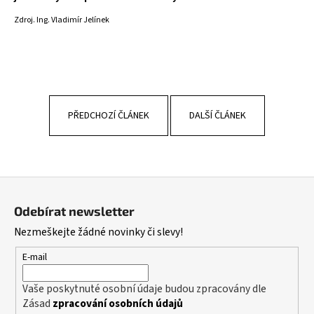
Zdroj. Ing. Vladimír Jelínek
PŘEDCHOZÍ ČLÁNEK
DALŠÍ ČLÁNEK
Z
á
Odebírat newsletter
p
Nezmeškejte žádné novinky či slevy!
a
t
E-mail
í
Vaše poskytnuté osobní údaje budou zpracovány dle
Zásad
zpracování osobních údajů