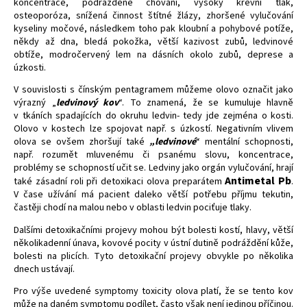
č
koncentrace, podrážděné chování, vysoký krevní tlak,
osteoporóza, snížená činnost štítné žlázy, zhoršené vylučování
u
kyseliny močové, následkem toho pak kloubní a pohybové potíže,
j
někdy až dna, bledá pokožka, větší kazivost zubů, ledvinové
e
obtíže, modročervený lem na dásních okolo zubů, deprese a
m
úzkosti.
e
V souvislosti s čínským pentagramem můžeme olovo označit jako
výrazný „
ledvinový kov
“. To znamená, že se kumuluje hlavně
v tkáních spadajících do okruhu ledvin- tedy jde zejména o kosti.
Olovo v kostech lze spojovat např. s úzkostí. Negativním vlivem
olova se ovšem zhoršují také
„ledvinové
“ mentální schopnosti,
např. rozumět mluvenému či psanému slovu, koncentrace,
problémy se schopností učit se. Ledviny jako orgán vylučování, hrají
Antimetal Pb
také zásadní roli při detoxikaci olova preparátem
.
V čase užívání má pacient daleko větší potřebu příjmu tekutin,
častěji chodí na malou nebo v oblasti ledvin pociťuje tlaky.
Dalšími detoxikačními projevy mohou být bolesti kostí, hlavy, větší
několikadenní únava, kovové pocity v ústní dutině podráždění kůže,
bolesti na plicích. Tyto detoxikační projevy obvykle po několika
dnech ustávají.
Pro výše uvedené symptomy toxicity olova platí, že se tento kov
může na daném symptomu podílet, často však není jedinou příčinou.