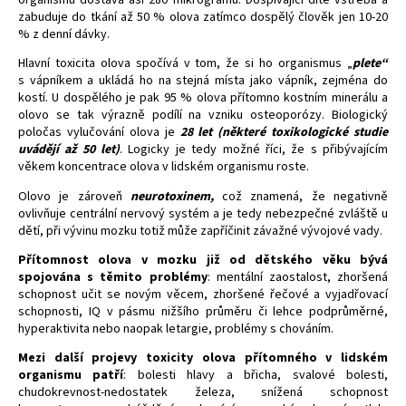
zabuduje do tkání až 50 % olova zatímco dospělý člověk jen 10-20
a
% z denní dávky.
j
Hlavní toxicita olova spočívá v tom, že si ho organismus „
plete“
í
s vápníkem a ukládá ho na stejná místa jako vápník, zejména do
t
kostí. U dospělého je pak 95 % olova přítomno kostním minerálu a
?
olovo se tak výrazně podílí na vzniku osteoporózy. Biologický
poločas vylučování olova je
28 let (některé toxikologické studie
uvádějí až 50 let)
. Logicky je tedy možné říci, že s přibývajícím
věkem koncentrace olova v lidském organismu roste.
Olovo je zároveň
neurotoxinem,
což znamená, že negativně
HLEDAT
ovlivňuje centrální nervový systém a je tedy nebezpečné zvláště u
dětí, při vývinu mozku totiž může zapříčinit závažné vývojové vady.
Přítomnost olova v mozku již od dětského věku bývá
spojována s těmito problémy
: mentální zaostalost, zhoršená
D
schopnost učit se novým věcem, zhoršené řečové a vyjadřovací
o
schopnosti, IQ v pásmu nižšího průměru či lehce podprůměrné,
p
hyperaktivita nebo naopak letargie, problémy s chováním.
o
Mezi další projevy toxicity olova přítomného v lidském
r
organismu patří
: bolesti hlavy a břicha, svalové bolesti,
u
chudokrevnost-nedostatek železa, snížená schopnost