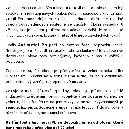
Za celou dobu co zkouším u klientů detoxikovat od olova, jsem byl
svědkem mnoha zajímavých reakcí. Během měsíce se u klienta např.
ztratil červenomodrý lem z dásní, u jednoho dítěte se rapidně
zvedla soustředěnost a následně se zlepšily i školní výsledky. U
většiny lidí je ovšem potřeba pokračovat s další detoxikací- od
jiných toxických kovů, ložisek, metabolitů nebo psychických toxinů.
Antimetal Pb
Joalis
patří do zlatého fondu přípravků Joalis.
Neboť jak jsem již uvedl na začátku tohoto článku-v této civilizaci se
detoxikace olova týká bez výjimky každého z nás a každý ji
potřebuje.
Zopakujme si, že olovo je přebytečná a velmi toxická látka
v organismu. Všichni ho v sobě máme a tím, že ho z organismu
odstraníme, výrazně prospějeme svému zdraví.
Zdroje olova
: Výfukové zplodiny, olovo je přítomno v půdě
v důsledku zvětrávání hornin, radon-který se dostane do plic, se
velmi rychle přeměňuje na jiné prvky, z nichž nejvýznamnější je
radioizotop olova
. Sopečné erupce na řadu let vychrlí do atmosféry
různé mikročástice, mezi nimi také olovo
Užitím Joalis
Antimetal Pb
se detoxikujeme i od olova, které
jsme nadýchali před více než 20 lety!