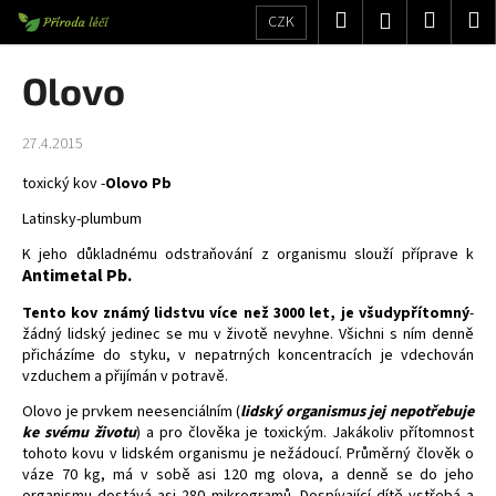
K
Přejít
Hledat
Nákup
M
Přihlášení
CZK
na
o
obsah
Zpět
Zpět
košík
š
Olovo
í
C
k
27.4.2015
o
p
toxický kov -
Olovo Pb
o
Latinsky-plumbum
t
K jeho důkladnému odstraňování z organismu slouží příprave k
ř
Antimetal Pb.
e
Tento kov známý lidstvu více než 3000 let, je všudypřítomný
-
b
žádný lidský jedinec se mu v životě nevyhne. Všichni s ním denně
u
přicházíme do styku, v nepatrných koncentracích je vdechován
j
vzduchem a přijímán v potravě.
e
Olovo je prvkem neesenciálním (
lidský organismus jej nepotřebuje
ke svému životu
) a pro člověka je toxickým. Jakákoliv přítomnost
t
tohoto kovu v lidském organismu je nežádoucí. Průměrný člověk o
e
váze 70 kg, má v sobě asi 120 mg olova, a denně se do jeho
n
organismu dostává asi 280 mikrogramů. Dospívající dítě vstřebá a