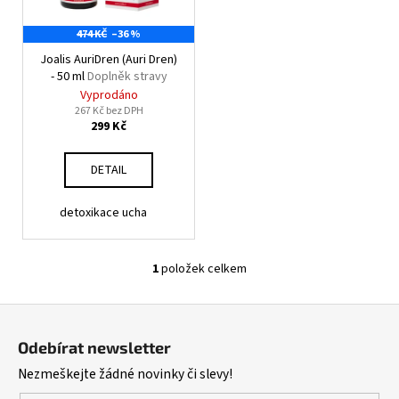
č
p
u
474 KČ
–36 %
r
j
e
Joalis AuriDren (Auri Dren)
o
- 50 ml
Doplněk stravy
m
d
Vyprodáno
e
u
267 Kč bez DPH
299 Kč
k
t
DETAIL
ů
detoxikace ucha
1
položek celkem
O
v
Z
l
á
á
Odebírat newsletter
d
p
Nezmeškejte žádné novinky či slevy!
a
a
c