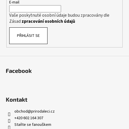
t
E-mail
í
í
p
Vaše poskytnuté osobní údaje budou zpracovány dle
r
Zásad
zpracování osobních údajů
v
k
PŘIHLÁSIT SE
y
v
ý
p
i
s
Facebook
u
Kontakt
obchod
@
prirodaleci.cz
+420 602 164 307
Staňte se fanouškem