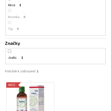
ů
a
Akce
1
j
Novinka
0
í
t
Tip
0
?
Značky
HLEDAT
Joalis
1
Položek k zobrazení:
1
D
V
o
AKCE
ý
p
o
p
r
i
u
s