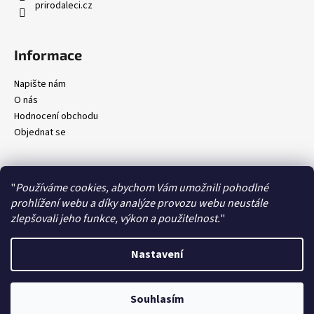
prirodaleci.cz
Informace
Napište nám
O nás
Hodnocení obchodu
Objednat se
"
Používáme cookies, abychom Vám umožnili pohodlné
prohlížení webu a díky analýze provozu webu neustále
Kontakty
Obchodní podmínky
Ochrana osobních údajů
Doprava a platby
zlepšovali jeho funkce, výkon a použitelnost.
"
Nastavení
Vytvořil Shoptet
Copyright 2026
Příroda léčí
. Všechna práva vyhrazena.
Upravit
Souhlasím
nastavení cookies