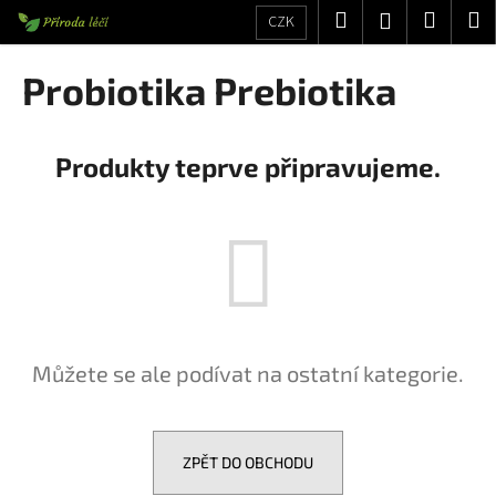
K
Přejít
Hledat
Nákup
M
Přihlášení
CZK
na
o
obsah
Zpět
Zpět
košík
š
Probiotika Prebiotika
í
C
k
o
Produkty teprve připravujeme.
p
o
t
ř
e
b
u
Můžete se ale podívat na ostatní kategorie.
j
e
t
e
ZPĚT DO OBCHODU
n