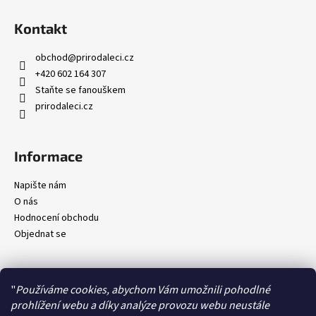
č
u
Kontakt
j
e
obchod
@
prirodaleci.cz
m
+420 602 164 307
e
Staňte se fanouškem
prirodaleci.cz
Informace
Napište nám
O nás
Hodnocení obchodu
Objednat se
"
Používáme cookies, abychom Vám umožnili pohodlné
prohlížení webu a díky analýze provozu webu neustále
Kontakty
Obchodní podmínky
Ochrana osobních údajů