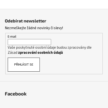
a
Z
j
á
í
Odebírat newsletter
p
t
Nezmeškejte žádné novinky či slevy!
a
?
t
E-mail
í
Vaše poskytnuté osobní údaje budou zpracovány dle
Zásad
zpracování osobních údajů
HLEDAT
PŘIHLÁSIT SE
D
o
p
o
Facebook
r
u