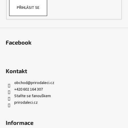
a
PŘIHLÁSIT SE
j
í
t
?
Facebook
HLEDAT
Kontakt
obchod
@
prirodaleci.cz
+420 602 164 307
D
Staňte se fanouškem
o
prirodaleci.cz
p
o
r
Informace
u