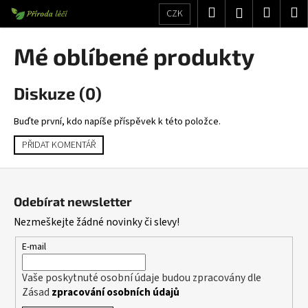
K
Přejít
Hledat
Nákup
M
Přihlášení
CZK
na
o
obsah
Zpět
Zpět
košík
š
Mé oblíbené produkty
í
C
k
Diskuze (0)
o
p
Buďte první, kdo napíše příspěvek k této položce.
o
t
PŘIDAT KOMENTÁŘ
ř
Z
e
á
b
Odebírat newsletter
p
u
Nezmeškejte žádné novinky či slevy!
a
j
t
E-mail
e
í
t
Vaše poskytnuté osobní údaje budou zpracovány dle
e
Zásad
zpracování osobních údajů
n