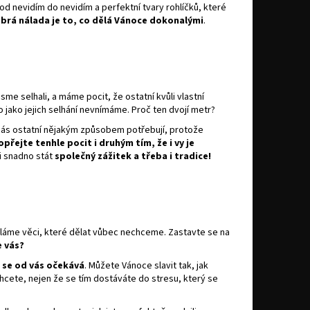
 nevidím do nevidím a perfektní tvary rohlíčků, které
brá nálada je to, co dělá Vánoce dokonalými
.
sme selhali, a máme pocit, že ostatní kvůli vlastní
 jako jejich selhání nevnímáme. Proč ten dvojí metr?
s ostatní nějakým způsobem potřebují, protože
opřejte tenhle pocit i druhým tím, že i vy je
i snadno stát
společný zážitek a třeba i tradice!
láme věci, které dělat vůbec nechceme. Zastavte se na
 vás?
o se od vás očekává
. Můžete Vánoce slavit tak, jak
cete, nejen že se tím dostáváte do stresu, který se