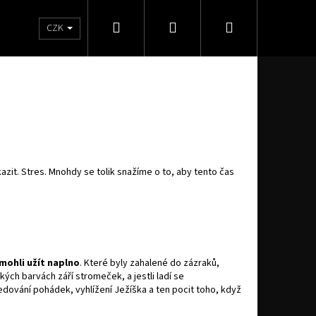
Hledat
Přihlášení
Nákupní
Značky
CZK
košík
azit. Stres. Mnohdy se tolik snažíme o to, aby tento čas
?
 mohli užít naplno
. Které byly zahalené do zázraků,
kých barvách září stromeček, a jestli ladí se
dování pohádek, vyhlížení Ježíška a ten pocit toho, když