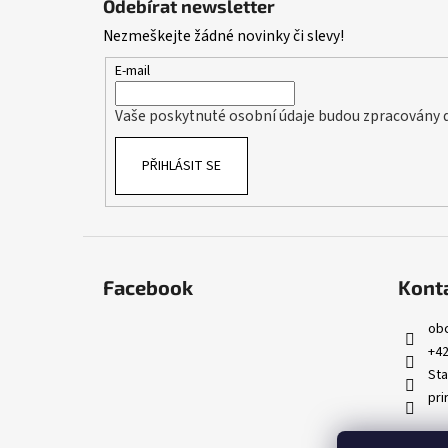
Odebírat newsletter
p
Nezmeškejte žádné novinky či slevy!
a
t
E-mail
í
Vaše poskytnuté osobní údaje budou zpracovány 
PŘIHLÁSIT SE
Facebook
Kont
ob
+42
Sta
pri