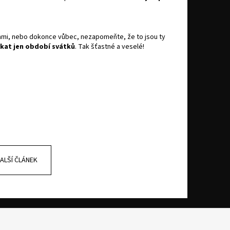
, sami, nebo dokonce vůbec, nezapomeňte, že to jsou ty
týkat jen období svátků
. Tak šťastné a veselé!
ALŠÍ ČLÁNEK