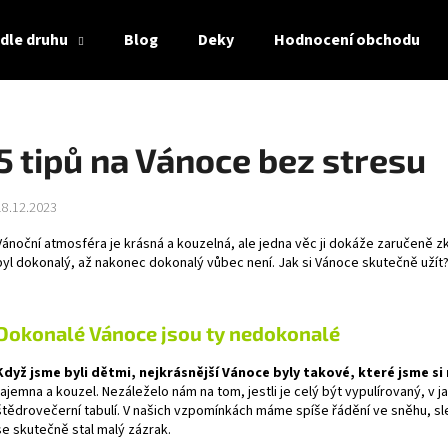
dle druhu
Blog
Deky
Hodnocení obchodu
Co potřebujete najít?
5 tipů na Vánoce bez stresu
HLEDAT
18.12.2023
Vánoční atmosféra je krásná a kouzelná, ale jedna věc ji dokáže zaručeně zk
byl dokonalý, až nakonec dokonalý vůbec není. Jak si Vánoce skutečně užít
Doporučujeme
Dokonalé Vánoce jsou ty nedokonalé
Když jsme byli dětmi, nejkrásnější Vánoce byly takové, které jsme si
tajemna a kouzel. Nezáleželo nám na tom, jestli je celý být vypulírovaný, v ja
štědrovečerní tabulí. V našich vzpomínkách máme spíše řádění ve sněhu, sle
se skutečně stal malý zázrak.