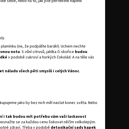
dle sebe, nebo na to, jak jste perfektně naplnili
sly.
m plamínku (ne, že podpálíte barák!). Uchem nechte
rávnou notu
. S vůní citrusů, jablka či skořice
budou
adké
v podobě cukroví a horkých čokolád. A na těle vás
řet náladu všech pěti smyslů i celých Vánoc
.
nakupujeme jako by bez nich měl nastat konec světa. Nebo
tní i tak budou mít potřebu vám vaši laskavost
a nesnažte se za každou cenu šokovat něčím velkolepým.
amotné zdraví. Třeba v podobě
detoxikační sady kapek