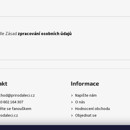
dle Zásad
zpracování osobních údajů
akt
Informace
chod
@
prirodaleci.cz
Napište nám
0 602 164 307
O nás
ňte se fanouškem
Hodnocení obchodu
rodaleci.cz
Objednat se