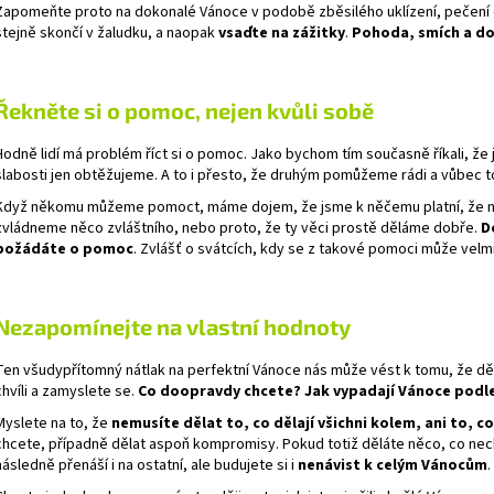
Zapomeňte proto na dokonalé Vánoce v podobě zběsilého uklízení, pečení od
stejně skončí v žaludku, a naopak
vsaďte na zážitky
.
Pohoda, smích a do
Řekněte si o pomoc, nejen kvůli sobě
Hodně lidí má problém říct si o pomoc. Jako bychom tím současně říkali, že j
slabosti jen obtěžujeme. A to i přesto, že druhým pomůžeme rádi a vůbec to
Když někomu můžeme pomoct, máme dojem, že jsme k něčemu platní, že ná
zvládneme něco zvláštního, nebo proto, že ty věci prostě děláme dobře.
D
požádáte o pomoc
. Zvlášť o svátcích, kdy se z takové pomoci může velm
Nezapomínejte na vlastní hodnoty
Ten všudypřítomný nátlak na perfektní Vánoce nás může vést k tomu, že dě
chvíli a zamyslete se.
Co doopravdy chcete? Jak vypadají Vánoce podle
Myslete na to, že
nemusíte dělat to, co dělají všichni kolem, ani to, c
chcete, případně dělat aspoň kompromisy. Pokud totiž děláte něco, co nech
následně přenáší i na ostatní, ale budujete si i
nenávist k celým Vánocům
.