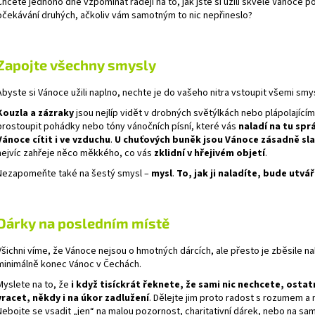
Chcete jednoho dne vzpomínat raději na to, jak jste si užili skvělé Vánoce po
očekávání druhých, ačkoliv vám samotným to nic nepřineslo?
Zapojte všechny smysly
Abyste si Vánoce užili naplno, nechte je do vašeho nitra vstoupit všemi smy
Kouzla a zázraky
jsou nejlíp vidět v drobných světýlkách nebo plápolající
prostoupit pohádky nebo tóny vánočních písní, které vás
naladí na tu sp
Vánoce cítit i ve vzduchu
.
U chuťových buněk jsou Vánoce zásadně sl
nejvíc zahřeje něco měkkého, co vás
zklidní v hřejivém objetí
.
Nezapomeňte také na šestý smysl –
mysl
.
To, jak ji naladíte, bude utvá
Dárky na posledním místě
Všichni víme, že Vánoce nejsou o hmotných dárcích, ale přesto je zběsile 
minimálně konec Vánoc v Čechách.
Myslete na to, že
i když tisíckrát řeknete, že sami nic nechcete, osta
vracet, někdy i na úkor zadlužení
. Dělejte jim proto radost s rozumem 
Nebojte se vsadit „jen“ na malou pozornost, charitativní dárek, nebo na s