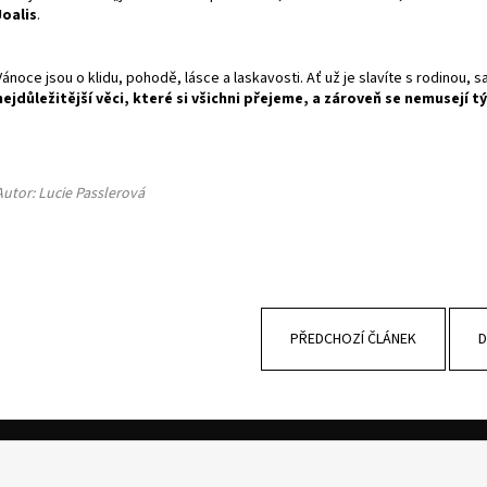
Joalis
.
Vánoce jsou o klidu, pohodě, lásce a laskavosti. Ať už je slavíte s rodinou
nejdůležitější věci, které si všichni přejeme, a zároveň se nemusejí 
Autor: Lucie Passlerová
PŘEDCHOZÍ ČLÁNEK
D