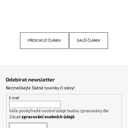
PŘEDCHOZÍ ČLÁNEK
DALŠÍ ČLÁNEK
Z
á
Odebírat newsletter
p
Nezmeškejte žádné novinky či slevy!
a
t
E-mail
í
Vaše poskytnuté osobní údaje budou zpracovány dle
Zásad
zpracování osobních údajů