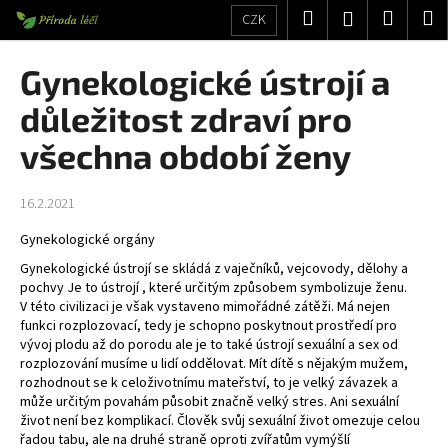
K
Přejít
Hledat
Nákup
M
Přihlášení
CZK
na
o
obsah
Zpět
Zpět
košík
š
Gynekologické ústrojí a
í
C
důležitost zdraví pro
k
o
všechna období ženy
p
o
16.2.2021
t
ř
Gynekologické orgány
e
Gynekologické ústrojí se skládá z vaječníků, vejcovody, dělohy a
b
pochvy Je to ústrojí , které určitým způsobem symbolizuje ženu.
V této civilizaci je však vystaveno mimořádné zátěži. Má nejen
u
funkci rozplozovací, tedy je schopno poskytnout prostředí pro
j
vývoj plodu až do porodu ale je to také ústrojí sexuální a sex od
rozplozování musíme u lidí oddělovat. Mít dítě s nějakým mužem,
e
rozhodnout se k celoživotnímu mateřství, to je velký závazek a
t
může určitým povahám působit značně velký stres. Ani sexuální
e
život není bez komplikací. Člověk svůj sexuální život omezuje celou
řadou tabu, ale na druhé straně oproti zvířatům vymýšlí
n