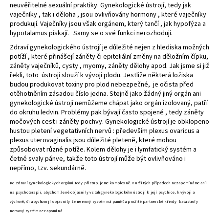
neuvěřitelné sexuální praktiky. Gynekologické ústrojí, tedy jak
a
vaječníky , tak i děloha , jsou ovlivňovány hormony , které vaječníky
j
produkují. Vaječníky jsou však orgánem, který tančí , jak hypofýza a
hypotalamus pískají. Samy se o své funkci nerozhodují.
í
Zdraví gynekologického ústrojí je důležité nejen z hlediska možných
t
potíží , které přinášejí záněty či epiteliální změny na děložním čípku,
?
záněty vaječníků, cysty , myomy, záněty dělohy apod. Jak jsme si již
řekli, toto ústrojí slouží k vývoji plodu. Jestliže některá ložiska
budou produkovat toxiny pro plod nebezpečné, je očista před
otěhotněním zásadou číslo jedna. Stejně jako žádný jiný orgán ani
gynekologické ústrojí nemůžeme chápat jako orgán izolovaný, patří
do okruhu ledvin. Problémy pak bývají často spojené , tedy záněty
HLEDAT
močových cest i záněty pochvy. Gynekologické ústrojí je obklopeno
hustou pletení vegetativních nervů : především plexus ovaricus a
plexus uterovaginalis jsou důležité pleteně, které mohou
způsobovat různé potíže. Kolem dělohy je i lymfatický systém a
D
četné svaly pánve, takže toto ústrojí může být ovlivňováno i
o
nepřímo, tzv. sekundárně.
p
Ke zdraví gynekologických orgánů tedy přistupujeme komplexně. V určitých případech nezapomínáme ani
o
na psychoterapii, abychom ženě objasnily vztah gynekologického ústrojí k její psychice, k vývoji a
r
výchově, či abychom jí objasnily že nervový systém má paměť a prožité partnerské křivdy katastrofy
u
nervový systém nezapomíná.