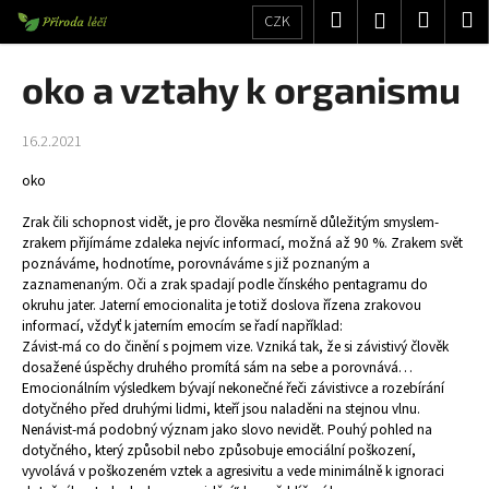
K
Přejít
Hledat
Nákup
M
Přihlášení
CZK
na
o
obsah
Zpět
Zpět
košík
š
oko a vztahy k organismu
í
C
k
16.2.2021
o
p
oko
o
Zrak čili schopnost vidět, je pro člověka nesmírně důležitým smyslem-
t
zrakem přijímáme zdaleka nejvíc informací, možná až 90 %. Zrakem svět
ř
poznáváme, hodnotíme, porovnáváme s již poznaným a
zaznamenaným. Oči a zrak spadají podle čínského pentagramu do
e
okruhu jater. Jaterní emocionalita je totiž doslova řízena zrakovou
b
informací, vždyť k jaterním emocím se řadí například:
u
Závist-má co do činění s pojmem vize. Vzniká tak, že si závistivý člověk
dosažené úspěchy druhého promítá sám na sebe a porovnává…
j
Emocionálním výsledkem bývají nekonečné řeči závistivce a rozebírání
e
dotyčného před druhými lidmi, kteří jsou naladěni na stejnou vlnu.
t
Nenávist-má podobný význam jako slovo nevidět. Pouhý pohled na
dotyčného, který způsobil nebo způsobuje emociální poškození,
e
vyvolává v poškozeném vztek a agresivitu a vede minimálně k ignoraci
n