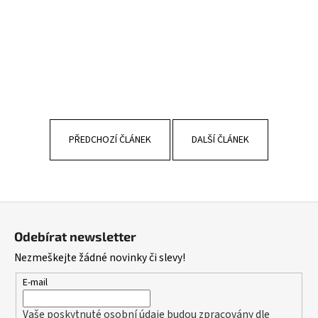
PŘEDCHOZÍ ČLÁNEK
DALŠÍ ČLÁNEK
Z
á
Odebírat newsletter
p
Nezmeškejte žádné novinky či slevy!
a
t
E-mail
í
Vaše poskytnuté osobní údaje budou zpracovány dle