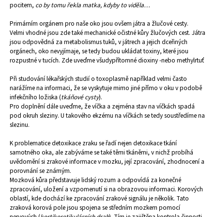
č
pocitem,
co by tomu řekla matka, kdyby to viděla…
u
j
Primárním orgánem pro naše oko jsou ovšem játra a žlučové cesty.
e
Velmi vhodné jsou zde také mechanické očistné kůry žlučových cest. Játra
jsou odpovědná za metabolismus tuků, v játrech a jejich dceřiných
m
orgánech, oko nevyjímaje, se tedy budou ukládat toxiny, které jsou
e
rozpustné v tucích. Zde uveďme všudypřítomné dioxiny -nebo methylrtuť
Při studování lékařských studií o toxoplasmě například velmi často
narážíme na informaci, že se vyskytuje mimo jiné přímo v oku v podobě
infekčního ložiska (
tkáňové cysty
).
Pro doplnění dále uveďme, že víčka a zejména stav na víčkách spadá
pod okruh sleziny. U takového ekzému na víčkách se tedy soustředíme na
slezinu.
K problematice detoxikace zraku se řadí nejen detoxikace tkání
samotného oka, ale zabýváme se také těmi tkáněmi, v nichž probíhá
uvědomění si zrakové informace v mozku, její zpracování, zhodnocení a
porovnání se známým.
Mozková kůra představuje lidský rozum a odpovídá za konečné
zpracování, uložení a vzpomenutí si na obrazovou informaci. Korových
oblastí, kde dochází ke zpracování zrakové signálu je několik. Tato
zraková korová pole jsou spojena se středním mozkem pomocí
nervových (
kortikoretikulárních drah
). Tím je zajištěna kontrola činnosti