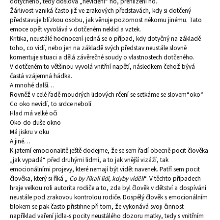
dotyčného, tedy doslova „nevidění“ ho, přehlížení ho.
a
Žárlivost-vzniká často již ve zrakových představách, kdy si dotčený
představuje blízkou osobu, jak věnuje pozornost někomu jinému. Tato
j
emoce opět vyvolává v dotčeném neklid a vztek.
í
Kritika, neustálé hodnocení-jedná se o případ, kdy dotyčný na základě
toho, co vidí, nebo jen na základě svých představ neustále slovně
t
komentuje situaci a dělá závěrečné soudy o vlastnostech dotčeného.
?
V dotčeném to většinou vyvolá vnitřní napětí, následkem čehož bývá
častá vzájemná hádka.
A mnohé další…
Rovněž v celé řadě moudrých lidových rčení se setkáme se slovem“oko“
Co oko nevidí, to srdce nebolí
Hlad má velké oči
HLEDAT
Oko-do duše okno
Má jiskru v oku
A jiné…
K jaterní emocionalitě ještě dodejme, že se sem řadí obecně pocit člověka
D
„jak vypadá“ před druhými lidmi, a to jak vnější vizáží, tak
o
emocionálními projevy, které nemají být vidět navenek. Patří sem pocit
p
člověka, který si říká „
Co by říkali lidi, kdyby viděli
“. V těchto případech
hraje velkou roli autorita rodiče a to, zda byl člověk v dětství a dospívání
o
neustále pod zrakovou kontrolou rodiče. Dospělý člověk s emocionálním
r
blokem se pak často přistihne při tom, že vykonává svoji činnost-
u
například vaření jídla-s pocity neustálého dozoru matky, tedy s vnitřním