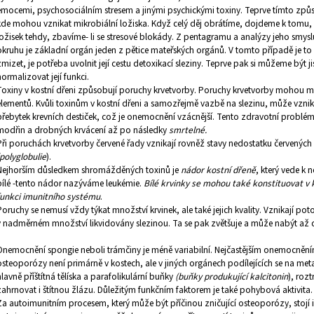
emocemi, psychosociálním stresem a jinými psychickými toxiny. Teprve tímto z
kde mohou vznikat mikrobiální ložiska. Když celý děj obrátíme, dojdeme k tomu,
ložisek tehdy, zbavíme- li se stresové blokády. Z pentagramu a analýzy jeho smys
okruhu je základní orgán jeden z pětice mateřských orgánů. V tomto případě je to
zmizet, je potřeba uvolnit její cestu detoxikací sleziny. Teprve pak si můžeme být ji
normalizovat její funkci.
Toxiny v kostní dřeni způsobují poruchy krvetvorby. Poruchy krvetvorby mohou m
elementů. Kvůli toxinům v kostní dřeni a samozřejmě vazbě na slezinu, může vznika
přebytek krevních destiček, což je onemocnění vzácnější. Tento zdravotní problé
modřin a drobných krvácení až po následky
smrtelné.
Při poruchách krvetvorby červené řady vznikají rovněž stavy nedostatku červených 
(polyglobulie
).
Nejhorším důsledkem shromážděných toxinů je
nádor kostní dřeně
, který vede k
bílé -tento nádor nazýváme leukémie.
Bílé krvinky se mohou také konstituovat v
funkci imunitního systému
.
Poruchy se nemusí vždy týkat množství krvinek, ale také jejich kvality. Vznikají po
v nadměrném množství likvidovány slezinou. Ta se pak zvětšuje a může nabýt až 
Onemocnění spongie neboli trámčiny je méně variabilní. Nejčastějším onemocnění
osteoporózy není primárně v kostech, ale v jiných orgánech podílejících se na m
hlavně příštítná tělíska a parafolikulární buňky
(buňky produkující kalcitonin
), roz
zahrnovat i štítnou žlázu. Důležitým funkčním faktorem je také pohybová aktivita.
Za autoimunitním procesem, který může být příčinou zničující osteoporózy, stojí 