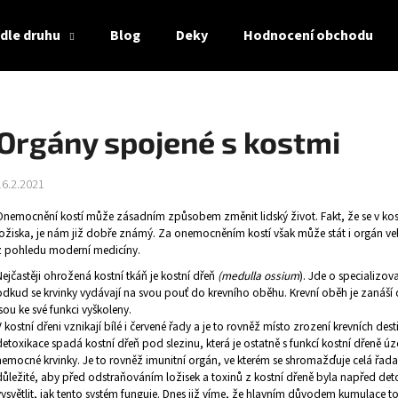
dle druhu
Blog
Deky
Hodnocení obchodu
Co potřebujete najít?
Orgány spojené s kostmi
HLEDAT
16.2.2021
Onemocnění kostí může zásadním způsobem změnit lidský život. Fakt, že se v kos
ložiska, je nám již dobře známý. Za onemocněním kostí však může stát i orgán vel
Doporučujeme
z pohledu moderní medicíny.
Nejčastěji ohrožená kostní tkáň je kostní dřeň
(medulla ossium
). Jde o specializov
odkud se krvinky vydávají na svou pouť do krevního oběhu. Krevní oběh je zanáší 
jsou ke své funkci vyškoleny.
V kostní dřeni vznikají bílé i červené řady a je to rovněž místo zrození krevních dest
detoxikace spadá kostní dřeň pod slezinu, která je ostatně s funkcí kostní dřeně úzce
nemocné krvinky. Je to rovněž imunitní orgán, ve kterém se shromažďuje celá řada 
důležité, aby před odstraňováním ložisek a toxinů z kostní dřeně byla napřed de
vysvětlit, jak tento systém funguje. Dnes již víme, že hlavním důvodem kumulace tox