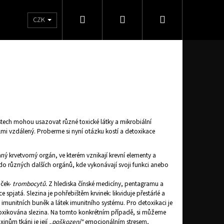
Hledat
Přihlášení
Nákupní
Značky
CZK
košík
tech mohou usazovat různé toxické látky a mikrobiální
mi vzdálený. Proberme si nyní otázku kostí a detoxikace
aný krvetvorný orgán, ve kterém vznikají krevní elementy a
do různých dalších orgánů, kde vykonávají svoji funkci anebo
iček-
trombocytů.
Z hlediska čínské medicíny, pentagramu a
 spjatá. Slezina je pohřebištěm krvinek: likviduje přestárlé a
imunitních buněk a látek imunitního systému. Pro detoxikaci je
toxikována slezina. Na tomto konkrétním případě, si můžeme
inům tkáni je její „
poškození“
emocionálním stresem,