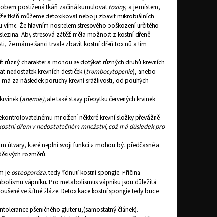
působem postižená tkáň začíná kumulovat
toxiny
, a je místem,
 že tkáň můžeme detoxikovat nebo ji zbavit mikrobiálních
lu víme. Že hlavním nositelem stresového poškození určitého
 slezina. Aby stresová zátěž měla možnost z kostní dřeně
sti, že máme šanci trvale zbavit kostní dřeň toxinů a tím
ít různý charakter a mohou se dotýkat různých druhů krevních
t nedostatek krevních destiček (
trombocytopenie
), anebo
m má za následek poruchy krevní srážlivosti, od pouhých
krvinek (
anemie),
ale také stavy přebytku červených krvinek
 nekontrolovatelnému množení některé krevní složky převážně
 kostní dřeni v nedostatečném množství, což má důsledek pro
tom útvary, které neplní svoji funkci a mohou být předčasně a
děsivých rozměrů.
m je
osteoporóza,
tedy řídnutí kostní spongie. Příčina
etabolismu vápníku. Pro metabolismus vápníku jsou důležitá
troušené ve štítné žláze. Detoxikace kostní spongie tedy bude
intolerance pšeničného glutenu,(samostatný článek).