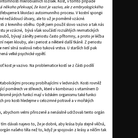
řítomnosti mikrobiálních ložisek. Kost, v tomto případě
 někoho překvapí, že kost je vazivo, ale z embryologického
potřebujeme k likvidaci autoimunního procesu. V kostní spongii
iné nežádoucí útvary, ale to už je poměrně vzácné.
kosti z krevního oběhu. Opět jsem použil slovo vazivo a tak nás
ostu je vzácné, bývá však součástí rozsáhlých revmatických
oubů, bývají záněty periostu často přítomny, a proto je léčba
ejen klouby, ale i periost a některé další tkáně. Z periostu
 není silná svalová nebo tuková vrstva. U starších lidí pak
ená velké psychické vypětí.
 kost je vazivo. Na problematice kostí se z části podílí
metabolickými procesy probíhajícími v ledvinách. Kosti rovněž
cí poměrech ve střevech, které v kombinaci s vitamínem D
kromě jiných funkcí mají v lidském organismu také funkci
ch pro kosti hledejme v celozrnné potravě a v mořských
k, abychom velmi přirozeně a nenásilně udržovali tento orgán
 tím dávali najevo to, že je dobré, aby krása byla stejně věčná,
 orgán našeho těla než to, když je spojován z krásy a něčím tak