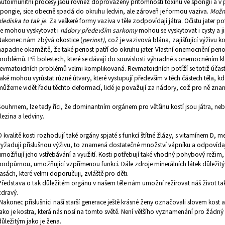
Autoimunitní procesy jsou rovněž doprovázeny přítomností toxinů ve spongii a v p
spongie, sice obecně spadá do okruhu ledvin, ale zároveň je formou vaziva.
Možná
hlediska to tak je
. Za veškeré formy vaziva v těle zodpovídají játra. Očistu jater 
se mohou vyskytovat i
nádory především sarkomy
mohou se vyskytovat i cysty a j
Nakonec nám zbývá okostice (
periost)
, což je vazivová blána, zajišťující výživu 
napadne okamžitě, že také periost patří do okruhu jater. Vlastní onemocnění peri
problémů. Při bolestech, které se dávají do souvislosti výhradně s onemocněním kl
revmatoidních problémů velmi komplikovaná. Revmatoidních potíží se totiž účastní n
také mohou vyrůstat různé útvary, které vystupují především v těch částech těla, kde
můžeme vidět řadu těchto deformací, lidé je považují za nádory, což pro ně znam
Souhrnem, lze tedy říci, že dominantním orgánem pro většinu kostí jsou játra, neboť
slezina a ledviny.
O kvalitě kosti rozhodují také orgány spjaté s funkcí štítné žlázy, s vitamínem D, 
vyžadují příslušnou výživu, to znamená dostatečné množství vápníku a odpovídají
umožňují jeho vstřebávání a využití. Kosti potřebují také vhodný pohybový režim, 
podpůrnou, umožňující vzpřímenou funkci. Dále zdroje minerálních látek důležitý
řasách, které velmi doporučuji, zvláště pro děti.
Představa o tak důležitém orgánu v našem těle nám umožní režírovat náš život ta
zdravý.
Nakonec příslušníci naší starší generace ještě krásné ženy označovali slovem kost a
jako je kostra, která nás nosí na tomto světě. Není většího vyznamenání pro žádný
důležitým jako je žena.