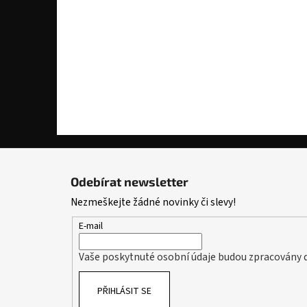
Z
á
Odebírat newsletter
p
Nezmeškejte žádné novinky či slevy!
a
t
E-mail
í
Vaše poskytnuté osobní údaje budou zpracovány 
PŘIHLÁSIT SE