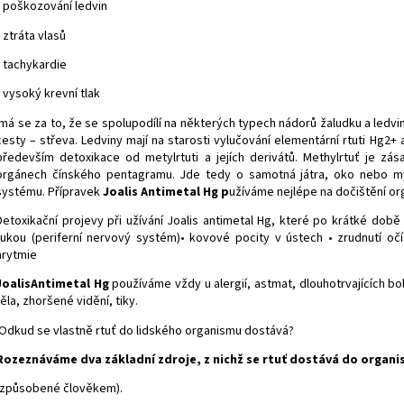
• poškozování ledvin
• ztráta vlasů
• tachykardie
• vysoký krevní tlak
má se za to, že se spolupodílí na některých typech nádorů žaludku a ledvin
cesty – střeva. Ledviny mají na starosti vylučování elementární rtuti Hg2
především detoxikace od metylrtuti a jejích derivátů. Methylrtuť je zása
orgánech čínského pentagramu. Jde tedy o samotná játra, oko nebo mye
systému. Přípravek
Joalis
Antimetal Hg
p
užíváme nejlépe na dočištění o
Detoxikační projevy při užívání Joalis antimetal Hg, které po krátké době 
rukou (periferní nervový systém)• kovové pocity v ústech • zrudnutí oč
arytmie
Joalis
Antimetal Hg
používáme vždy u alergií, astmat, dlouhotrvajících bole
těla, zhoršené vidění, tiky.
Odkud se vlastně rtuť do lidského organismu dostává?
Rozeznáváme dva základní zdroje, z nichž se rtuť dostává do organi
(způsobené člověkem).