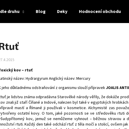
dle druhu
Blog
Deky
Hodnocení obchodu
Co potřebujete najít?
Rtuť
HLEDAT
27.4.2015
Toxický kov – rtuť
Doporučujeme
Latinský název: Hydrargyrum Anglický název: Mercury
K jeho důkladnému odstraňování z organismu slouží přípravek
JOALIS
ANTI
Rtuť je lidstvu známa odpradávna Starověké národy věřily, že dokáže prodlo
kov znali již staří Číňané a Indové, nalezen byl také v egyptských hrobkách z
přípravě mastí a Římané ji používali v kosmetice. Alchymisté zas považova
vytvořeny ostatní kovy. O tom, jaké pozornosti se ve středověku rtuti d
všudypřítomný kov, jemuž se nemůžeme vyhnout – běžnou stravou a 
množství rtuti. Každý den také odchází rtuť z těla močí a stolicí, ovšem jak