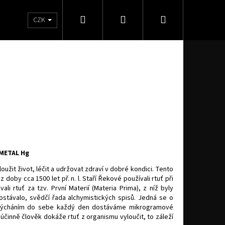
Hledat
Přihlášení
Nákupní
Značky
CZK
košík
METAL Hg
užit život, léčit a udržovat zdraví v dobré kondici. Tento
 doby cca 1500 let př. n. l. Staří Řekové používali rtuť při
li rtuť za tzv. První Materií (Materia Prima), z níž byly
ostávalo, svědčí řada alchymistických spisů. Jedná se o
dýcháním do sebe každý den dostáváme mikrogramové
 účinně člověk dokáže rtuť z organismu vyloučit, to záleží