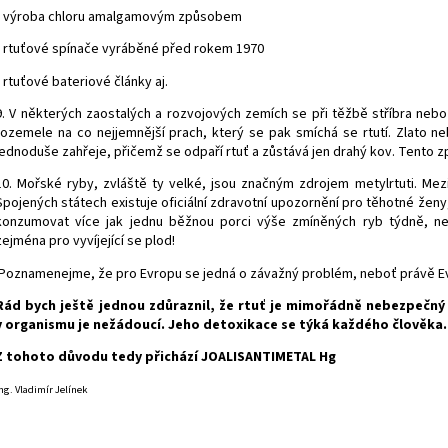
• výroba chloru amalgamovým způsobem
• rtuťové spínače vyráběné před rokem 1970
• rtuťové bateriové články aj.
9. V některých zaostalých a rozvojových zemích se při těžbě stříbra ne
rozemele na co nejjemnější prach, který se pak smíchá se rtutí. Zlato neb
jednoduše zahřeje, přičemž se odpaří rtuť a zůstává jen drahý kov. Tento 
10. Mořské ryby, zvláště ty velké, jsou značným zdrojem metylrtuti. Mezi
Spojených státech existuje oficiální zdravotní upozornění pro těhotné žen
konzumovat více jak jednu běžnou porci výše zmíněných ryb týdně, n
zejména pro vyvíjející se plod!
Poznamenejme, že pro Evropu se jedná o závažný problém, neboť právě Ev
Rád bych ještě jednou zdůraznil, že rtuť je mimořádně nebezpečný
v organismu je nežádoucí. Jeho detoxikace se týká každého člověka.
Z tohoto důvodu tedy přichází JOALIS
ANTIMETAL Hg
ng. Vladimír Jelínek