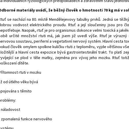
na individuálních fyziologických předpokladech a zdravotním stavu jednotli
Odborné materiály uvádí, že běžný člověk o hmotnosti 70 kg má v sob
Rtuť se nachází na 80. místě Mendělejevovy tabulky prvků. Jedná se těž
dobrou vodivost elektrického proudu. Rtuť a její sloučeniny jsou pro č
nepotřebuje. Naopak, rtuť je pro organismus dokonce velmi toxická a jakékol
sobě určité množství rtuti má, jak jsem již uvedl výše. Rtuť je výrazný
nervovou soustavu, periferní a vegetativní nervový systém. Hlavní cesta toxi
pokud člověk omylem spolkne kuličku rtuti z teploměru, vyjde většinou všec
složitější a hlavní cesta expozice bývá gastrointestinální trakt. To platí
vyvíjející se plod v těle matky, zejména pro vývoj jeho mozku. Rtuť to
poškození dítěte.
Přítomnost rtuti v mozku
již od útlého věku bývá
spojována s těmito
problémy:
• náladovost
• zpomalená funkce nervového
systému