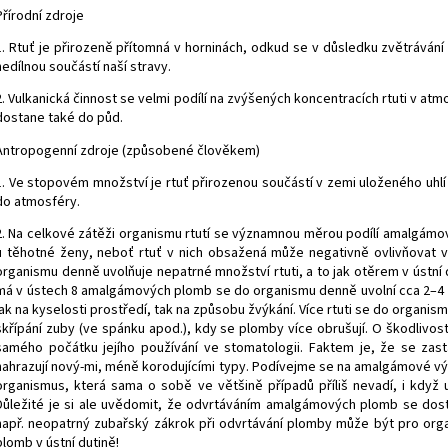
Přírodní zdroje
1. Rtuť je přirozeně přítomná v horninách, odkud se v důsledku zvětráván
nedílnou součástí naší stravy.
2. Vulkanická činnost se velmi podílí na zvýšených koncentracích rtuti v a
dostane také do půd.
Antropogenní zdroje (způsobené člověkem)
1. Ve stopovém množství je rtuť přirozenou součástí v zemi uloženého uhlí
do atmosféry.
2. Na celkové zátěži organismu rtutí se významnou měrou podílí amalgá
u těhotné ženy, neboť rtuť v nich obsažená může negativně ovlivňovat 
organismu denně uvolňuje nepatrné množství rtuti, a to jak otěrem v ústní
má v ústech 8 amalgámových plomb se do organismu denně uvolní cca 2–4 g r
jak na kyselosti prostředí, tak na způsobu žvýkání. Více rtuti se do organi
skřípání zuby (ve spánku apod.), kdy se plomby více obrušují. O škodlivosti
samého počátku jejího používání ve stomatologii. Faktem je, že se zast
nahrazují nový-mi, méně korodujícími typy. Podívejme se na amalgámové výp
organismus, která sama o sobě ve většině případů příliš nevadí, i když
Důležité je si ale uvědomit, že odvrtáváním amalgámových plomb se dos
např. neopatrný zubařský zákrok při odvrtávání plomby může být pro or
plomb v ústní dutině!