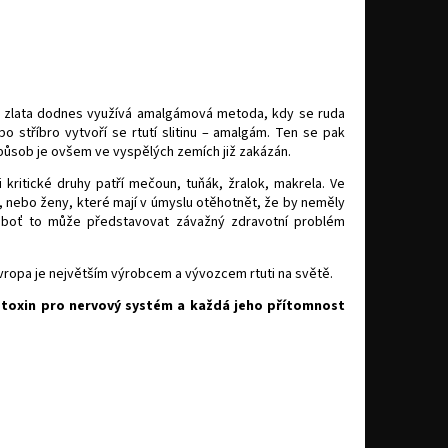
bo zlata dodnes využívá amalgámová metoda, kdy se ruda
o stříbro vytvoří se rtutí slitinu – amalgám. Ten se pak
způsob je ovšem ve vyspělých zemích již zakázán.
 kritické druhy patří mečoun, tuňák, žralok, makrela. Ve
y, nebo ženy, které mají v úmyslu otěhotnět, že by neměly
eboť to může představovat závažný zdravotní problém
ropa je největším výrobcem a vývozcem rtuti na světě.
 toxin pro nervový systém a každá jeho přítomnost