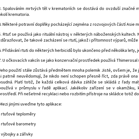
3. Spalováním mrtvých těl v krematoriích se dostává do ovzduší značné 
okolí krematoria.
4. Některé potravní doplňky pocházející zejména z rozvojových částí Asie 
5. Rtuť se používá jako rituální nástroj v některých náboženských kultech. Na
zdůrazňovat, že takové zacházení se rtutí, jakož i přítomnost výparů, může
6. Přidávání rtuti do některých herbicidů bylo ukončeno před několika lety, j
7. U očkovacích vakcín se jako konzervační prostředek používá Thimerosal (l
Jeho použití stále zůstává předmětem mnoha polemik Jisté, ovšem je, že ja
si patrně neuvědomují, že nikdo není schopen přesně říct, zda právě on
osudná. Platí totiž, že každá celková dávka zátěže se skládá z řady ma
používá v průmyslu v řadě aplikací. Jakékoliv zařízení se v okamžiku,
prostředí. Při nešetrné recyklaci nebo rozbitím přístroje na skládce totiž do
Mezi jinými uveďme tyto aplikace:
• rtuťové teploměry
• rtuťové barometry
• výbojky a zářivky