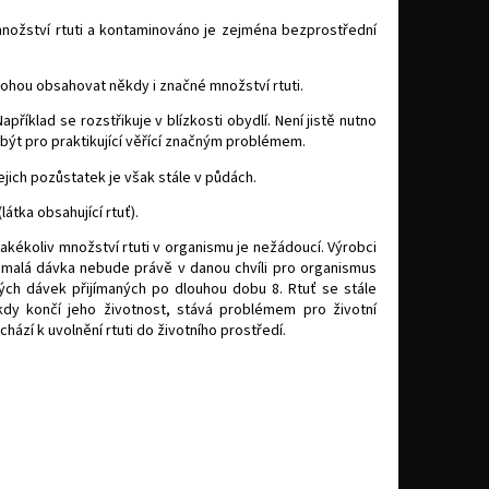
množství rtuti a kontaminováno je zejména bezprostřední
mohou obsahovat někdy i značné množství rtuti.
příklad se rozstřikuje v blízkosti obydlí. Není jistě nutno
 být pro praktikující věřící značným problémem.
ejich pozůstatek je však stále v půdách.
átka obsahující rtuť).
kékoliv množství rtuti v organismu je nežádoucí. Výrobci
a malá dávka nebude právě v danou chvíli pro organismus
lých dávek přijímaných po dlouhou dobu 8. Rtuť se stále
 kdy končí jeho životnost, stává problémem pro životní
chází k uvolnění rtuti do životního prostředí.