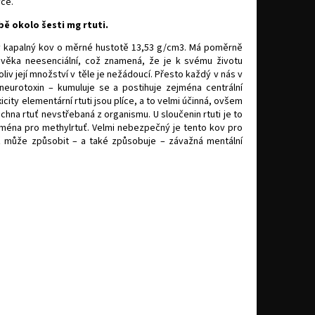
vce.
ě okolo šesti mg rtuti.
ký kapalný kov o měrné hustotě 13,53 g/cm3. Má poměrně
lověka neesenciální, což znamená, že je k svému životu
iv její množství v těle je nežádoucí. Přesto každý v nás v
 neurotoxin – kumuluje se a postihuje zejména centrální
city elementární rtuti jsou plíce, a to velmi účinná, ovšem
hna rtuť nevstřebaná z organismu. U sloučenin rtuti je to
 zejména pro methylrtuť. Velmi nebezpečný je tento kov pro
tiž může způsobit – a také způsobuje – závažná mentální