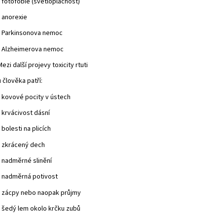
• fotofobie (světloplachost)
• anorexie
• Parkinsonova nemoc
• Alzheimerova nemoc
Mezi další projevy toxicity rtuti
u člověka patří:
• kovové pocity v ústech
• krvácivost dásní
• bolesti na plicích
• zkrácený dech
• nadměrné slinění
• nadměrná potivost
• zácpy nebo naopak průjmy
• šedý lem okolo krčku zubů