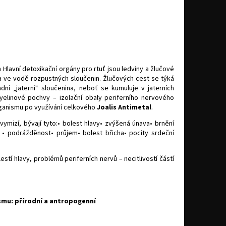
 Hlavní detoxikační orgány pro rtuť jsou ledviny a žlučové
+ a ve vodě rozpustných sloučenin. Žlučových cest se týká
dní „jaterní“ sloučenina, neboť se kumuluje v jaterních
linové pochvy – izolační obaly periferního nervového
rganismu po využívání celkového
Joalis
Antimetal
.
vymizí, bývají tyto:• bolest hlavy• zvýšená únava• brnění
í • podrážděnost• průjem• bolest břicha• pocity srdeční
stí hlavy, problémů periferních nervů – necitlivostí částí
smu: přírodní a antropogenní