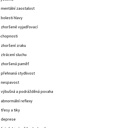
• mentální zaostalost
• bolesti hlavy
• zhoršené vyjadřovací
schopnosti
• zhoršení zraku
• ztrácení sluchu
• zhoršená paměť
• přehnaná stydlivost
• nespavost
• výbušná a podrážděná povaha
• abnormální reflexy
• třesy a tiky
• deprese