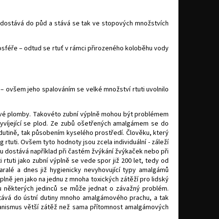
í dostává do půd a stává se tak ve stopových množstvích
tmosféře – odtud se rtuť v rámci přirozeného koloběhu vody
 – ovšem jeho spalováním se velké množství rtuti uvolnilo
mové plomby. Takovéto zubní výplně mohou být problémem
vyvíjející se plod. Ze zubů ošetřených amalgámem se do
 dutině, tak působením kyselého prostředí. Člověku, který
tuti. Ovšem tyto hodnoty jsou zcela individuální - záleží
smu dostává například při častém žvýkání žvýkaček nebo při
 rtuti jako zubní výplně se vede spor již 200 let, tedy od
aralé a dnes již hygienicky nevyhovující typy amalgámů
lně jen jako na jednu z mnoha toxických zátěží pro lidský
 u některých jedinců se může jednat o závažný problém.
tává do ústní dutiny mnoho amalgámového prachu, a tak
ganismus větší zátěž než sama přítomnost amalgámových