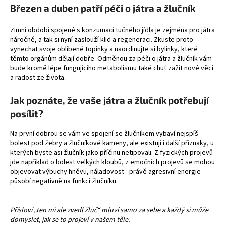
Březen a duben patří péči o játra a žlučník
a
j
Zimní období spojené s konzumací tučného jídla je zejména pro játra
í
náročné, a tak si nyní zaslouží klid a regeneraci. Zkuste proto
vynechat svoje oblíbené topinky a naordinujte si bylinky, které
t
těmto orgánům dělají dobře. Odměnou za péči o játra a žlučník vám
?
bude kromě lépe fungujícího metabolismu také chuť zažít nové věci
a radost ze života.
Jak poznáte, že vaše játra a žlučník potřebují
posílit?
HLEDAT
Na první dobrou se vám ve spojení se žlučníkem vybaví nejspíš
bolest pod žebry a žlučníkové kameny, ale existují i
další příznaky
, u
kterých byste asi žlučník jako příčinu netipovali. Z fyzických projevů
D
jde například o bolest velkých kloubů, z emočních projevů se mohou
o
objevovat výbuchy hněvu, náladovost - právě agresivní energie
působí negativně na funkci žlučníku.
p
o
r
Přísloví „ten mi ale zvedl žluč“ mluví samo za sebe a každý si může
u
domyslet, jak se to projeví v našem těle.