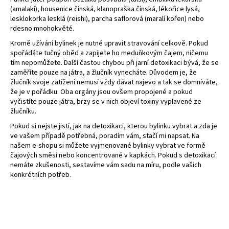
(amalaki), housenice čínská, klanopraška čínská, lékořice lysá,
lesklokorka lesklá (reishi), parcha saflorová (maralí kořen) nebo
rdesno mnohokvěté.
Kromě užívání bylinek je nutné upravit stravování celkově. Pokud
spořádáte tučný oběd a zapijete ho meduňkovým čajem, ničemu
tím nepomůžete. Další častou chybou při jarní detoxikaci bývá, že se
zaměříte pouze na játra, a žlučník vynecháte. Důvodem je, že
žlučník svoje zatížení nemusí vždy dávat najevo a tak se domníváte,
že je v pořádku. Oba orgány jsou ovšem propojené a pokud
vyčistíte pouze játra, brzy se v nich objeví toxiny vyplavené ze
žlučníku.
Pokud si nejste jistí, jak na detoxikaci, kterou bylinku vybrat a zda je
ve vašem případě potřebná, poradím vám, stačí mi napsat. Na
našem e-shopu si můžete vyjmenované bylinky vybrat ve formě
čajových směsí nebo koncentrované v kapkách. Pokud s detoxikací
nemáte zkušenosti, sestavíme vám sadu na míru, podle vašich
konkrétních potřeb.