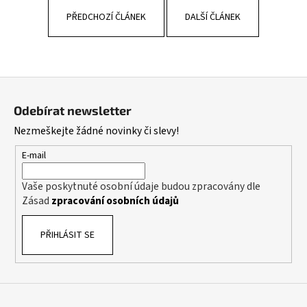
PŘEDCHOZÍ ČLÁNEK
DALŠÍ ČLÁNEK
Z
á
Odebírat newsletter
p
Nezmeškejte žádné novinky či slevy!
a
t
E-mail
í
Vaše poskytnuté osobní údaje budou zpracovány dle
Zásad
zpracování osobních údajů
PŘIHLÁSIT SE