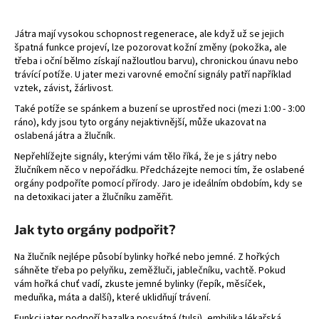
č
u
j
Játra mají vysokou schopnost regenerace, ale když už se jejich
špatná funkce projeví, lze pozorovat kožní změny (pokožka, ale
e
třeba i oční bělmo získají nažloutlou barvu), chronickou únavu nebo
m
trávící potíže. U jater mezi varovné emoční signály patří například
e
vztek, závist, žárlivost.
Také potíže se spánkem a buzení se uprostřed noci (mezi 1:00 - 3:00
ráno), kdy jsou tyto orgány nejaktivnější, může ukazovat na
oslabená játra a žlučník.
Nepřehlížejte signály, kterými vám tělo říká, že je s játry nebo
žlučníkem něco v nepořádku. Předcházejte nemoci tím, že oslabené
orgány podpoříte pomocí přírody. Jaro je ideálním obdobím, kdy se
na detoxikaci jater a žlučníku zaměřit.
Jak tyto orgány podpořit?
Na žlučník nejlépe působí bylinky hořké nebo jemné. Z hořkých
sáhněte třeba po pelyňku, zeměžluči, jablečníku, vachtě. Pokud
vám hořká chuť vadí, zkuste jemné bylinky (řepík, měsíček,
meduňka, máta a další), které uklidňují trávení.
Funkci jater podpoří bazalka posvátná (tulsi), embilika lékařská