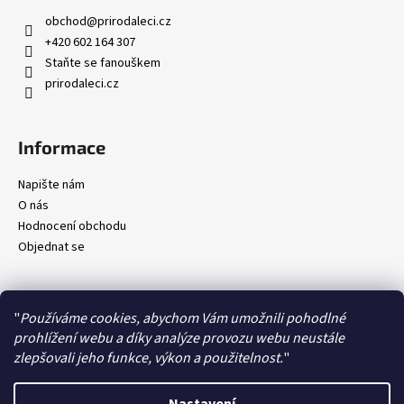
obchod
@
prirodaleci.cz
+420 602 164 307
Staňte se fanouškem
prirodaleci.cz
Informace
Napište nám
O nás
Hodnocení obchodu
Objednat se
"
Používáme cookies, abychom Vám umožnili pohodlné
prohlížení webu a díky analýze provozu webu neustále
Kontakty
Obchodní podmínky
Ochrana osobních údajů
Doprava a platby
zlepšovali jeho funkce, výkon a použitelnost.
"