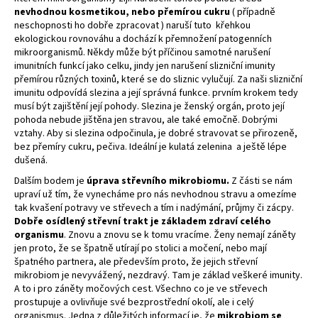
č
nevhodnou kosmetikou, nebo přemírou cukru
( případně
u
neschopnosti ho dobře zpracovat ) naruší tuto křehkou
j
ekologickou rovnováhu a dochází k přemnožení patogenních
e
mikroorganismů. Někdy může být příčinou samotné narušení
m
imunitních funkcí jako celku, jindy jen narušení slizniční imunity
e
přemírou různých toxinů, které se do sliznic vylučují. Za naši slizniční
imunitu odpovídá slezina a její správná funkce. prvním krokem tedy
musí být zajištění její pohody. Slezina je ženský orgán, proto její
pohoda nebude jištěna jen stravou, ale také emočně. Dobrými
vztahy. Aby si slezina odpočinula, je dobré stravovat se přirozeně,
bez přemíry cukru, pečiva. Ideální je kulatá zelenina a ještě lépe
dušená.
Dalším bodem je
úprava střevního mikrobiomu.
Z části se nám
upraví už tím, že vynecháme pro nás nevhodnou stravu a omezíme
tak kvašení potravy ve střevech a tím i nadýmání, průjmy či zácpy.
Dobře osídlený střevní trakt je základem zdraví celého
organismu
. Znovu a znovu se k tomu vracíme. Ženy nemají záněty
jen proto, že se špatně utírají po stolici a močení, nebo mají
špatného partnera, ale především proto, že jejich střevní
mikrobiom je nevyvážený, nezdravý. Tam je základ veškeré imunity.
A to i pro záněty močových cest. Všechno co je ve střevech
prostupuje a ovlivňuje své bezprostřední okolí, ale i celý
organismus. Jedna z důležitých informací je, že
mikrobiom se