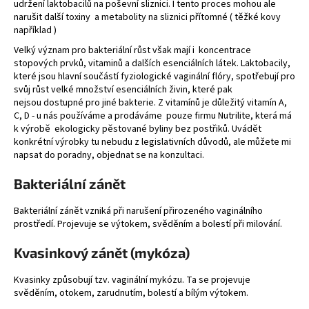
udržení laktobacilů na poševní sliznici. I tento proces mohou ale
narušit další toxiny a metabolity na sliznici přítomné ( těžké kovy
například )
Velký význam pro bakteriální růst však mají i koncentrace
stopových prvků, vitaminů a dalších esenciálních látek. Laktobacily,
které jsou hlavní součástí fyziologické vaginální flóry, spotřebují pro
svůj růst velké množství esenciálních živin, které pak
nejsou dostupné pro jiné bakterie. Z vitamínů je důležitý vitamín A,
C, D - u nás používáme a prodáváme
pouze firmu Nutrilite
, která má
k výrobě ekologicky pěstované byliny bez postřiků. Uvádět
konkrétní výrobky tu nebudu z legislativních důvodů, ale můžete mi
napsat do poradny,
objednat se na konzultaci.
Bakteriální zánět
Bakteriální zánět vzniká při narušení přirozeného vaginálního
prostředí. Projevuje se výtokem, svěděním a bolestí při milování.
Kvasinkový zánět (mykóza)
Kvasinky způsobují tzv. vaginální mykózu. Ta se projevuje
svěděním, otokem, zarudnutím, bolestí a bílým výtokem.