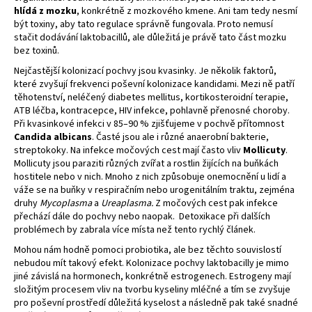
hlídá z mozku
, konkrétně z mozkového kmene. Ani tam tedy nesmí
být toxiny, aby tato regulace správně fungovala. Proto nemusí
stačit dodávání laktobacillů, ale důležitá je právě tato část mozku
bez toxinů.
Nejčastější kolonizací pochvy jsou kvasinky. Je několik faktorů,
které zvyšují frekvenci poševní kolonizace kandidami. Mezi ně patří
těhotenství, neléčený diabetes mellitus, kortikosteroidní terapie,
ATB léčba, kontracepce, HIV infekce, pohlavně přenosné choroby.
Při kvasinkové infekci v 85–90 % zjišťujeme v pochvě přítomnost
Candida albicans
. Časté jsou ale i různé anaerobní bakterie,
streptokoky. Na infekce močových cest mají často vliv
Mollicuty
.
Mollicuty jsou paraziti různých zvířat a rostlin žijících na buňkách
hostitele nebo v nich. Mnoho z nich způsobuje onemocnění u lidí a
váže se na buňky v respiračním nebo urogenitálním traktu, zejména
druhy
Mycoplasma
a
Ureaplasma.
Z močových cest pak infekce
přechází dále do pochvy nebo naopak.
Detoxikace při dalších
problémech by zabrala více místa než tento rychlý článek.
Mohou nám hodně pomoci probiotika, ale bez těchto souvislostí
nebudou mít takový efekt. Kolonizace pochvy laktobacilly je mimo
jiné závislá na hormonech, konkrétně estrogenech. Estrogeny mají
složitým procesem vliv na tvorbu kyseliny mléčné a tím se zvyšuje
pro poševní prostředí důležitá kyselost a následně pak také snadné