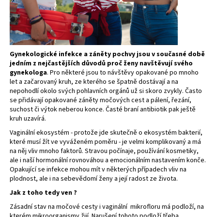
a
j
í
t
Gynekologické infekce a záněty pochvy jsou v současné době
?
jedním z nejčastějších důvodů proč ženy navštěvují svého
gynekologa
. Pro některé jsou to návštěvy opakované po mnoho
let a začarovaný kruh, ze kterého se špatně dostávají a na
nepohodlí okolo svých pohlavních orgánů už si skoro zvykly. Často
se přidávají opakované záněty močových cest a pálení, řezání,
suchost či výtok neberou konce. Časté braní antibiotik pak ještě
HLEDAT
kruh uzavírá.
Vaginální ekosystém - protože jde skutečně o ekosystém bakterií,
které musí žít ve vyváženém poměru - je velmi komplikovaný a má
na něj vliv mnoho faktorů. Stravou počínaje, používání kosmetiky,
D
ale i naší hormonální rovnováhou a emocionálním nastavením konče.
o
Opakující se infekce mohou mít v některých případech vliv na
p
plodnost, ale i na sebevědomí ženy a její radost ze života.
o
Jak z toho tedy ven ?
r
Zásadní stav na močové cesty i vaginální mikrofloru má podloží, na
u
kterém mikroorganismy žijí. Narušení tohoto podloží třeba