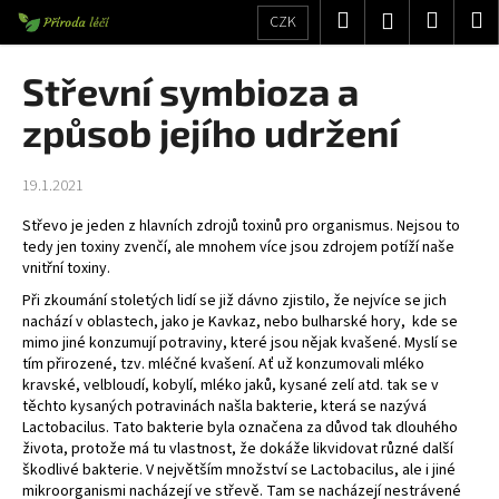
K
Přejít
Hledat
Nákup
M
Přihlášení
CZK
na
o
obsah
Zpět
Zpět
košík
š
Střevní symbioza a
í
C
způsob jejího udržení
k
o
p
19.1.2021
o
Střevo je jeden z hlavních zdrojů toxinů pro organismus. Nejsou to
t
tedy jen toxiny zvenčí, ale mnohem více jsou zdrojem potíží naše
ř
vnitřní toxiny.
e
Při zkoumání stoletých lidí se již dávno zjistilo, že nejvíce se jich
b
nachází v oblastech, jako je Kavkaz, nebo bulharské hory, kde se
mimo jiné konzumují potraviny, které jsou nějak kvašené. Myslí se
u
tím přirozené, tzv. mléčné kvašení. Ať už konzumovali mléko
j
kravské, velbloudí, kobylí, mléko jaků, kysané zelí atd. tak se v
těchto kysaných potravinách našla bakterie, která se nazývá
e
Lactobacilus. Tato bakterie byla označena za důvod tak dlouhého
t
života, protože má tu vlastnost, že dokáže likvidovat různé další
e
škodlivé bakterie. V největším množství se Lactobacilus, ale i jiné
mikroorganismi nacházejí ve střevě. Tam se nacházejí nestrávené
n