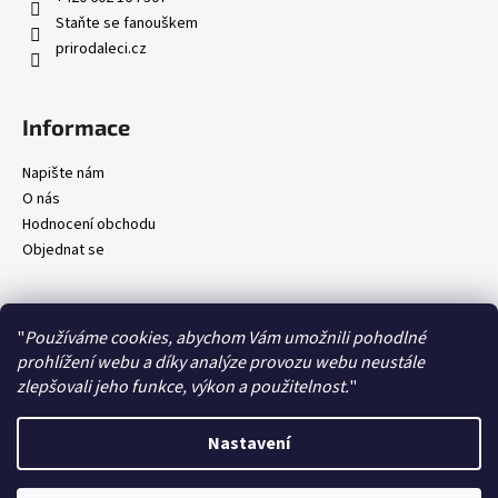
Staňte se fanouškem
prirodaleci.cz
Informace
Napište nám
O nás
Hodnocení obchodu
Objednat se
"
Používáme cookies, abychom Vám umožnili pohodlné
prohlížení webu a díky analýze provozu webu neustále
Kontakty
Obchodní podmínky
Ochrana osobních údajů
Doprava a platby
zlepšovali jeho funkce, výkon a použitelnost.
"
Nastavení
Vytvořil Shoptet
Copyright 2026
Příroda léčí
. Všechna práva vyhrazena.
Upravit