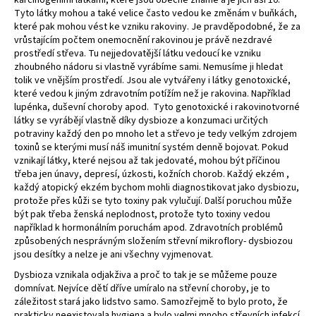
Tyto látky mohou a také velice často vedou ke změnám v buňkách,
které pak mohou vést ke vzniku rakoviny. Je pravděpodobné, že za
vrůstajícím počtem onemocnění rakovinou je právě nezdravé
prostředí střeva. Tu nejjedovatější látku vedoucí ke vzniku
zhoubného nádoru si vlastně vyrábíme sami. Nemusíme ji hledat
tolik ve vnějším prostředí. Jsou ale vytvářeny i látky genotoxické,
které vedou k jiným zdravotním potížím než je rakovina. Například
lupénka, duševní choroby apod. Tyto genotoxické i rakovinotvorné
látky se vyrábějí vlastně díky dysbioze a konzumaci určitých
potraviny každý den po mnoho let a střevo je tedy velkým zdrojem
toxinů se kterými musí náš imunitní systém denně bojovat. Pokud
vznikají látky, které nejsou až tak jedovaté, mohou být příčinou
třeba jen únavy, depresí, úzkosti, kožních chorob. Každý ekzém ,
každý atopický ekzém bychom mohli diagnostikovat jako dysbiozu,
protože přes kůži se tyto toxiny pak vylučují. Další poruchou může
být pak třeba ženská neplodnost, protože tyto toxiny vedou
například k hormonálním poruchám apod. Zdravotních problémů
způsobených nesprávným složením střevní mikroflory- dysbiozou
jsou desítky a nelze je ani všechny vyjmenovat.
Dysbioza vznikala odjakživa a proč to tak je se můžeme pouze
domnívat. Nejvíce dětí dříve umíralo na střevní choroby, je to
záležitost stará jako lidstvo samo. Samozřejmě to bylo proto, že
prakticky neexistovala hygiena a bylo velmi mnoho střevních infekcí