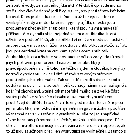
ze špatné vody, ze špatného jídla atd. V té době opravdu mohlo
stačit, aby člověk denně jedl živý jogurt., aby proti těmto infekcím
bojoval. Dnes je ale situace jiná. Dneska už to nejsou infekce
vznikající z vody a nedostatečné hygieny a jídla, dneska jsou
problémem především antibiotika, která jsou hlavní a největší
příčinou této dysmikrobie. Nejedná se jen o antibiotika, která
užíváme v podobě léků, ale například víme, že v medu se nacházejí
antibiotika, v mase se můžeme setkat s antibiotiky, protože zvířata
jsou preventivně krmena krmivem s přídavkem antibiotik.
Antibiotika, která užíváme se dostanou močí do vody i do různých
jiných potravin. promořenost naší země antibiotiky je
pravděpodobně na vině toho, že těžko najdeme člověka, který by
netrpěl dysbiozou. Tak se i dítě už rodí s takovým střevním
prostředím jako jeho matka. Tak se i dítě narodí s dysmikrobií a
setkáváme se u nich s bolestmi bříška, nadýmáním a samozřejmě s
kožními chorobami. Stejně tak mateřské mléko se z velké části
vyrábí právě ze střevního obsahu a tak i mateřsým mlékem
procházejí do dítěte tyto střevní toxiny od matky. Na vině nejsou
jen antibiotika, ale i očkování hraje velmi negativní úlohu a podílí se
významně na vzniku střevní dysmikrobie. Dále to jsou například
různé hormony při hormonální léčbě, možná i antikoncepce. Dále
střevní mikrofloru narušuje i ozařování a různé střevní operace, ale
to už jsou záležitosti přeci jen vyskytující se vyjímečněji. Zatímco s