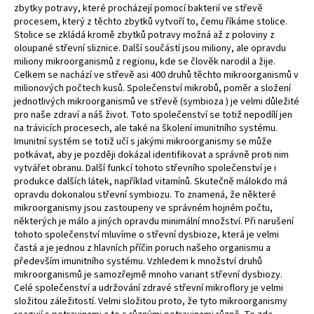
zbytky potravy, které procházejí pomocí bakterií ve střevě
a
procesem, který z těchto zbytků vytvoří to, čemu říkáme stolice.
j
Stolice se zkládá kromě zbytků potravy možná až z poloviny z
oloupané střevní sliznice. Další součástí jsou miliony, ale opravdu
í
miliony mikroorganismů z regionu, kde se člověk narodil a žije.
t
Celkem se nachází ve střevě asi 400 druhů těchto mikroorganismů v
?
milionových počtech kusů. Společenství mikrobů, poměr a složení
jednotlivých mikroorganismů ve střevě (symbioza ) je velmi důležité
pro naše zdraví a náš život. Toto společenství se totiž nepodílí jen
na trávicích procesech, ale také na školení imunitního systému.
Imunitní systém se totiž učí s jakými mikroorganismy se může
potkávat, aby je později dokázal identifikovat a správně proti nim
HLEDAT
vytvářet obranu. Další funkcí tohoto střevního společenství je i
produkce dalších látek, například vitamínů. Skutečně málokdo má
opravdu dokonalou střevní symbiozu. To znamená, že některé
mikroorganismy jsou zastoupeny ve správném hojném počtu,
některých je málo a jiných opravdu minimální množství. Při narušení
D
tohoto společenství mluvíme o střevní dysbioze, která je velmi
o
častá a je jednou z hlavních příčin poruch našeho organismu a
p
především imunitního systému. Vzhledem k množství druhů
o
mikroorganismů je samozřejmě mnoho variant střevní dysbiozy.
r
Celé společenství a udržování zdravé střevní mikroflory je velmi
u
složitou záležitostí. Velmi složitou proto, že tyto mikroorganismy