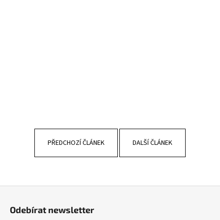
PŘEDCHOZÍ ČLÁNEK
DALŠÍ ČLÁNEK
Z
á
Odebírat newsletter
p