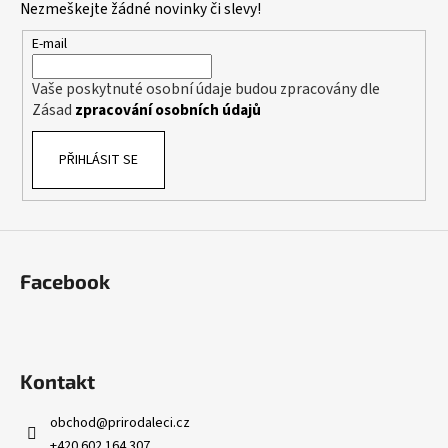
Nezmeškejte žádné novinky či slevy!
a
t
E-mail
í
Vaše poskytnuté osobní údaje budou zpracovány dle
Zásad
zpracování osobních údajů
PŘIHLÁSIT SE
Facebook
Kontakt
obchod
@
prirodaleci.cz
+420 602 164 307