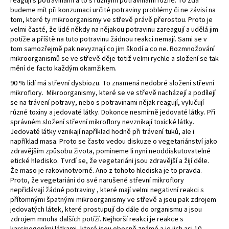
reagují s potravinami a to s různými potravinami různě. To zda
č
budeme mít při konzumaci určité potraviny problémy či ne závisí na
u
tom, které ty mikroorganismy ve střevě právě přerostou. Proto je
j
velmi časté, že lidé někdy na nějakou potravinu zareagují a udělá jim
e
potíže a příště na tuto potravinu žádnou reakci nemají. Sami se v
m
tom samozřejmě pak nevyznají co jim škodí a co ne. Rozmnožování
e
mikroorganismů se ve střevě děje totiž velmi rychle a složení se tak
mění de facto každým okamžikem.
90 % lidí má střevní dysbiozu. To znamená nedobré složení střevní
mikroflory. Mikroorganismy, které se ve střevě nacházejí a podílejí
se na trávení potravy, nebo s potravinami nějak reagují, vylučují
různé toxiny a jedovaté látky. Dokonce nesmírně jedovaté látky. Při
správném složení střevní mikroflory nevznikají toxické látky.
Jedovaté látky vznikají například hodně při trávení tuků, ale i
například masa. Proto se často vedou diskuze o vegetariánství jako
zdravějším způsobu života, pomineme li nyní neoddiskutovatelné
etické hledisko. Tvrdí se, že vegetariáni jsou zdravější a žijí déle.
Že maso je rakovinotvorné. Ano z tohoto hlediska je to pravda.
Proto, že vegetariáni do své narušené střevní mikroflory
nepřidávají žádné potraviny , které mají velmi negativní reakci s
přítomnými špatnými mikroorganismy ve střevě a jsou pak zdrojem
jedovatých látek, které prostupují do dále do organismu a jsou
zdrojem mnoha dalších potíží. Nejhorší reakcí je reakce s
karcinogeními látkami, které jsou obecně známé a je jich asi 10.