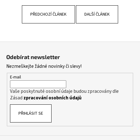
PŘEDCHOZÍ ČLÁNEK
DALŠÍ ČLÁNEK
Z
á
Odebírat newsletter
p
Nezmeškejte žádné novinky či slevy!
a
t
E-mail
í
Vaše poskytnuté osobní údaje budou zpracovány dle
Zásad
zpracování osobních údajů
PŘIHLÁSIT SE