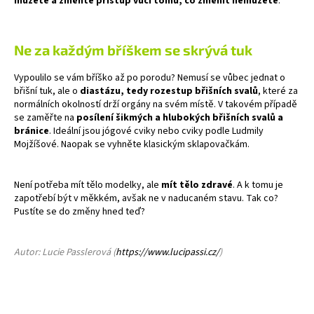
můžete a změňte přístup vůči tomu, co změnit nemůžete
.
Ne za každým bříškem se skrývá tuk
Vypoulilo se vám bříško až po porodu? Nemusí se vůbec jednat o
břišní tuk, ale o
diastázu, tedy rozestup břišních svalů
, které za
normálních okolností drží orgány na svém místě. V takovém případě
se zaměřte na
posílení šikmých a hlubokých břišních svalů a
bránice
. Ideální jsou jógové cviky nebo cviky podle Ludmily
Mojžíšové. Naopak se vyhněte klasickým sklapovačkám.
Není potřeba mít tělo modelky, ale
mít tělo zdravé
. A k tomu je
zapotřebí být v měkkém, avšak ne v naducaném stavu. Tak co?
Pustíte se do změny hned teď?
Autor: Lucie Passlerová (
https://www.lucipassi.cz/
)