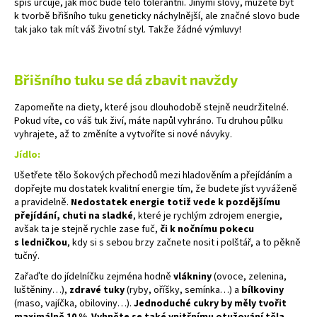
spíš určuje, jak moc bude tělo tolerantní. Jinými slovy, můžete být
k tvorbě břišního tuku geneticky náchylnější, ale značné slovo bude
tak jako tak mít váš životní styl. Takže žádné výmluvy!
Břišního tuku se dá zbavit navždy
Zapomeňte na diety, které jsou dlouhodobě stejně neudržitelné.
Pokud víte, co váš tuk živí, máte napůl vyhráno. Tu druhou půlku
vyhrajete, až to změníte a vytvoříte si nové návyky.
Jídlo:
Ušetřete tělo šokových přechodů mezi hladověním a přejídáním a
dopřejte mu dostatek kvalitní energie tím, že budete jíst vyváženě
a pravidelně.
Nedostatek energie totiž vede k pozdějšímu
přejídání, chuti na sladké
, které je rychlým zdrojem energie,
avšak ta je stejně rychle zase fuč,
či k nočnímu pokecu
s ledničkou
, kdy si s sebou brzy začnete nosit i polštář, a to pěkně
tučný.
Zařaďte do jídelníčku zejména hodně
vlákniny
(ovoce, zelenina,
luštěniny…),
zdravé tuky
(ryby, oříšky, semínka…) a
bílkoviny
(maso, vajíčka, obiloviny…).
Jednoduché cukry by měly tvořit
maximálně 10 %
.
Vyhněte se také vnitřnímu otužování těla,