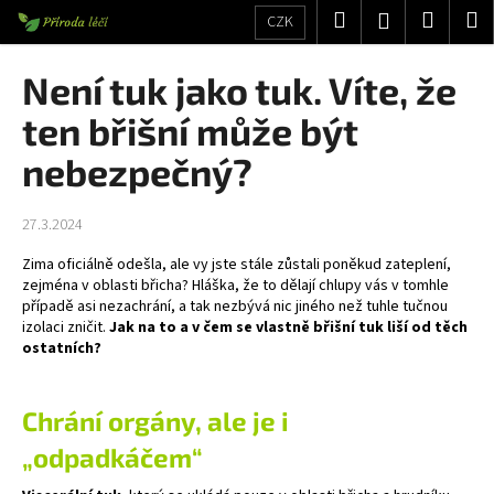
K
Přejít
Hledat
Nákup
M
Přihlášení
CZK
na
o
obsah
Zpět
Zpět
košík
š
Není tuk jako tuk. Víte, že
í
C
ten břišní může být
k
o
nebezpečný?
p
o
27.3.2024
t
ř
Zima oficiálně odešla, ale vy jste stále zůstali poněkud zateplení,
zejména v oblasti břicha? Hláška, že to dělají chlupy vás v tomhle
e
případě asi nezachrání, a tak nezbývá nic jiného než tuhle tučnou
b
izolaci zničit.
Jak na to a v čem se vlastně břišní tuk liší od těch
u
ostatních?
j
e
Chrání orgány, ale je i
t
„odpadkáčem“
e
n