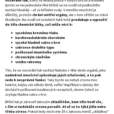
Viscerální tuk
, který se ukládá pouze v oblasti břicha a hrudníku
(proto se mu jednoduše říká břišní) se na rozdíl od podkožního
a
nachází hlouběji – až za břišními svaly. V menším množství je
j
důležitý, protože
chrání vnitřní orgány
, ale v tom větším se stává
í
škodlivým. Na rozdíl od ostatních tuků totiž
produkuje a vypouští
do těla chemické látky, což může vést k:
t
?
vysokému krevnímu tlaku
kardiovaskulárním chorobám
vysoké hladině cukru v krvi
cukrovce druhého typu
poškození imunitního systému
chronickým zánětům
HLEDAT
vzniku rakoviny
Tím, že se viscerální tuk nachází hluboko v těle okolo orgánů, jeho
nadměrné množství způsobuje jejich utlačování, a to pak
vede k nesprávné funkci
. Taky byste asi nebyli zrovna moc
D
funkční, kdyby vás někdo škrtil, viďte? Například u slinivky tím
o
dochází k poškození inzulínových receptorů, vlivem čehož se
p
zvyšuje hladina cukru v krvi.
o
Břišní tuk je zároveň takovým
skladištěm, kam tělo hodí vše,
r
s čím si nedokáže zrovna poradit. Ať už se to týká jídla nebo
u
třeba stresu
. Pokud tedy nechcete žít s takovou menší „skládkou“