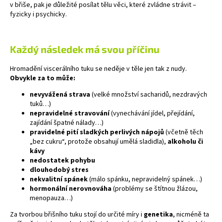
č
v břiše, pak je důležité posílat tělu věci, které zvládne strávit –
u
fyzicky i psychicky.
j
e
m
Každý následek má svou příčinu
e
Hromadění viscerálního tuku se neděje v těle jen tak z nudy.
Obvykle za to může:
nevyvážená strava
(velké množství sacharidů, nezdravých
tuků…)
nepravidelné stravování
(vynechávání jídel, přejídání,
zajídání špatné nálady…)
pravidelné pití sladkých perlivých nápojů
(včetně těch
„bez cukru“, protože obsahují umělá sladidla),
alkoholu či
kávy
nedostatek pohybu
dlouhodobý stres
nekvalitní spánek
(málo spánku, nepravidelný spánek…)
hormonální nerovnováha
(problémy se štítnou žlázou,
menopauza…)
Za tvorbou břišního tuku stojí do určité míry i
genetika
, nicméně ta