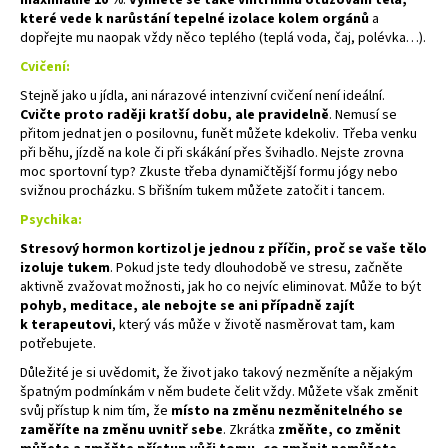
které vede k narůstání tepelné izolace kolem orgánů
a
dopřejte mu naopak vždy něco teplého (teplá voda, čaj, polévka…).
Cvičení:
Stejně jako u jídla, ani nárazové intenzivní cvičení není ideální.
Cvičte proto raději kratší dobu, ale pravidelně
. Nemusí se
přitom jednat jen o posilovnu, funět můžete kdekoliv. Třeba venku
při běhu, jízdě na kole či při skákání přes švihadlo. Nejste zrovna
moc sportovní typ? Zkuste třeba dynamičtější formu jógy nebo
svižnou procházku. S břišním tukem můžete zatočit i tancem.
Psychika:
Stresový hormon kortizol je jednou z příčin, proč se vaše tělo
izoluje tukem
. Pokud jste tedy dlouhodobě ve stresu, začněte
aktivně zvažovat možnosti, jak ho co nejvíc eliminovat. Může to být
pohyb, meditace, ale nebojte se ani případně zajít
k terapeutovi
, který vás může v životě nasměrovat tam, kam
potřebujete.
Důležité je si uvědomit, že život jako takový nezměníte a nějakým
špatným podmínkám v něm budete čelit vždy. Můžete však změnit
svůj přístup k nim tím, že
místo na změnu nezměnitelného se
zaměříte na změnu uvnitř sebe
. Zkrátka
změňte, co změnit